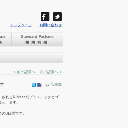
トップページ
お問い合わせ
< 前の記事へ
次の記事へ >
ます
| by:
広報部
されるK-Messe(プラスチックとゴ
を展示します。
での3日間です。