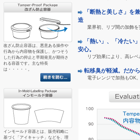
「断熱と美しさ」を
造
業界初、リブ間の加飾を実
「熱い」、「冷たい
改ざん防止容器は、悪意ある操作や
安心。
行為から内容物を保護し、かつそう
リブ効果により、高レベル
した行為の抑止と早期発見が期待さ
れる容器です。主な特長
は・・・・・。
転移臭が軽減。だか
電子レンジで加熱もOK。
インモールド容器とは、販売戦略に
基づく「アイキャッチ」などを、理